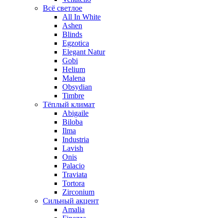
Всё светлое
All In White
Ashen
Blinds
Egzotica
Elegant Natur
Gobi
Helium
Malena
Obsydian
Timbre
Тёплый климат
Abigaile
Biloba
Ilma
Industria
Lavish
Onis
Palacio
Traviata
Tortora
Zirconium
Сильный акцент
Amalia