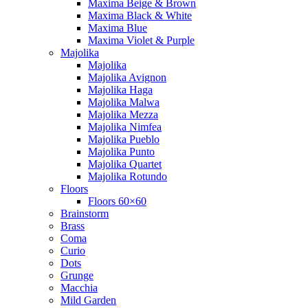
Maxima Beige & Brown
Maxima Black & White
Maxima Blue
Maxima Violet & Purple
Majolika
Majolika
Majolika Avignon
Majolika Haga
Majolika Malwa
Majolika Mezza
Majolika Nimfea
Majolika Pueblo
Majolika Punto
Majolika Quartet
Majolika Rotundo
Floors
Floors 60×60
Brainstorm
Brass
Coma
Curio
Dots
Grunge
Macchia
Mild Garden