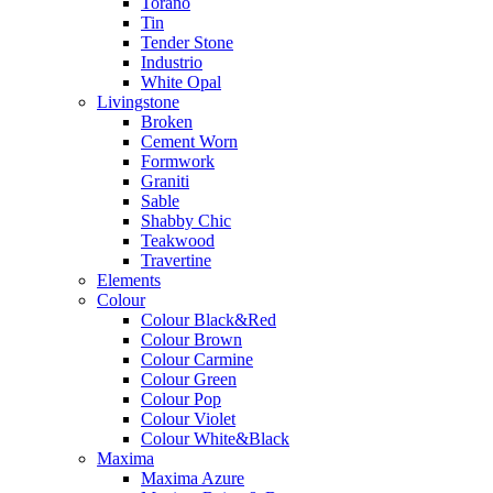
Torano
Tin
Tender Stone
Industrio
White Opal
Livingstone
Broken
Cement Worn
Formwork
Graniti
Sable
Shabby Chic
Teakwood
Travertine
Elements
Colour
Colour Black&Red
Colour Brown
Colour Carmine
Colour Green
Colour Pop
Colour Violet
Colour White&Black
Maxima
Maxima Azure