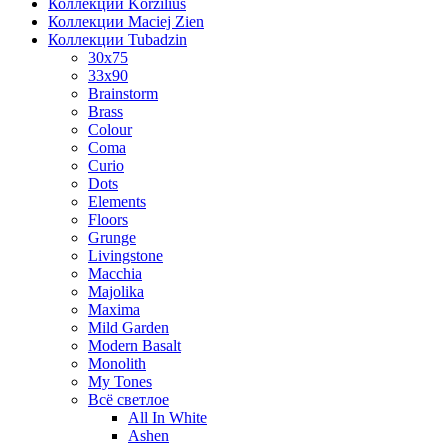
Коллекции Korzilius
Коллекции Maciej Zien
Коллекции Tubadzin
30x75
33x90
Brainstorm
Brass
Colour
Coma
Curio
Dots
Elements
Floors
Grunge
Livingstone
Macchia
Majolika
Maxima
Mild Garden
Modern Basalt
Monolith
My Tones
Всё светлое
All In White
Ashen