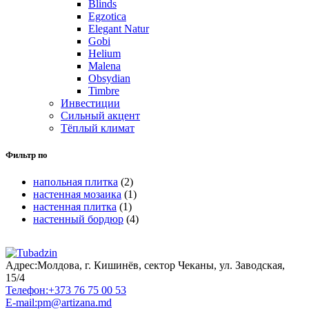
Blinds
Egzotica
Elegant Natur
Gobi
Helium
Malena
Obsydian
Timbre
Инвестиции
Сильный акцент
Тёплый климат
Фильтр по
напольная плитка
(2)
настенная мозаика
(1)
настенная плитка
(1)
настенный бордюр
(4)
Адрес:
Молдова, г. Кишинёв, сектор Чеканы, ул. Заводская,
15/4
Телефон:
+373 76 75 00 53
E-mail:
pm@artizana.md