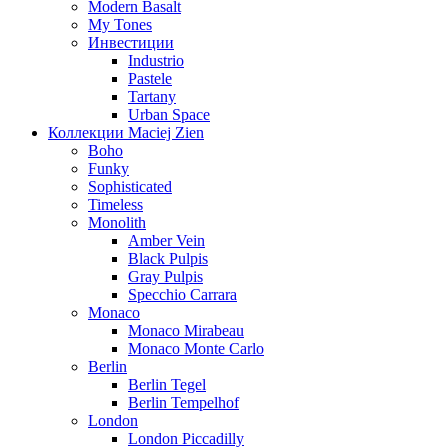
Modern Basalt
My Tones
Инвестиции
Industrio
Pastele
Tartany
Urban Space
Коллекции Maciej Zien
Boho
Funky
Sophisticated
Timeless
Monolith
Amber Vein
Black Pulpis
Gray Pulpis
Specchio Carrara
Monaco
Monaco Mirabeau
Monaco Monte Carlo
Berlin
Berlin Tegel
Berlin Tempelhof
London
London Piccadilly