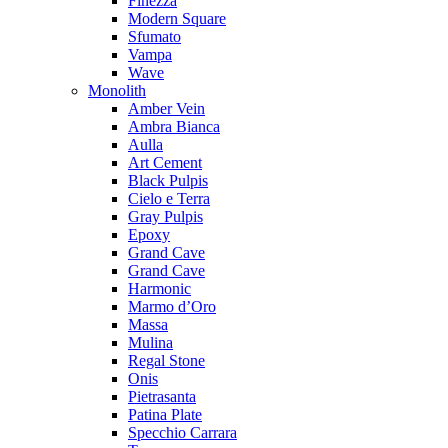
Finezza
Modern Square
Sfumato
Vampa
Wave
Monolith
Amber Vein
Ambra Bianca
Aulla
Art Cement
Black Pulpis
Cielo e Terra
Gray Pulpis
Epoxy
Grand Cave
Grand Cave
Harmonic
Marmo d’Oro
Massa
Mulina
Regal Stone
Onis
Pietrasanta
Patina Plate
Specchio Carrara