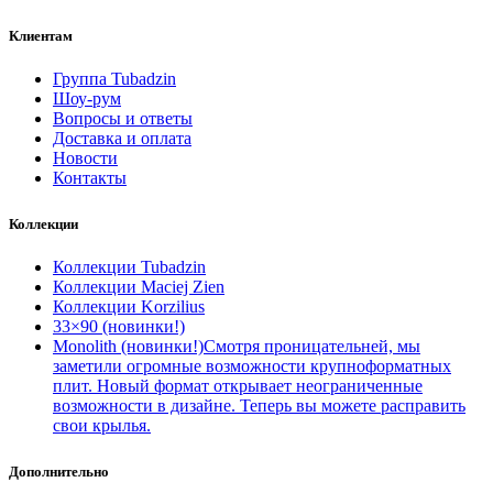
Клиентам
Группа Tubadzin
Шоу-рум
Вопросы и ответы
Доставка и оплата
Новости
Контакты
Коллекции
Коллекции Tubadzin
Коллекции Maciej Zien
Коллекции Korzilius
33×90 (новинки!)
Monolith (новинки!)
Смотря проницательней, мы
заметили огромные возможности крупноформатных
плит. Новый формат открывает неограниченные
возможности в дизайне. Теперь вы можете расправить
свои крылья.
Дополнительно