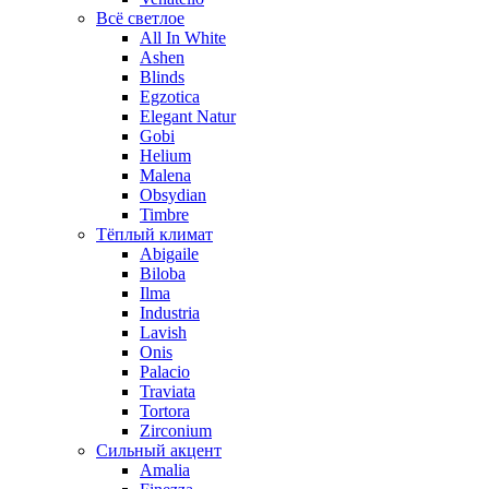
Всё светлое
All In White
Ashen
Blinds
Egzotica
Elegant Natur
Gobi
Helium
Malena
Obsydian
Timbre
Тёплый климат
Abigaile
Biloba
Ilma
Industria
Lavish
Onis
Palacio
Traviata
Tortora
Zirconium
Сильный акцент
Amalia