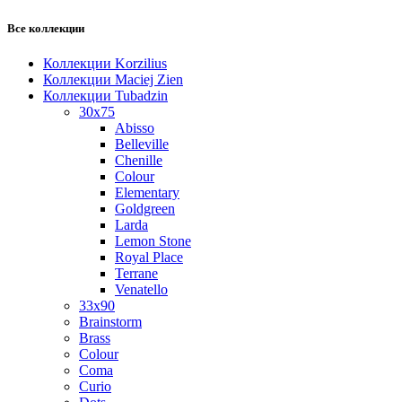
Все коллекции
Коллекции Korzilius
Коллекции Maciej Zien
Коллекции Tubadzin
30x75
Abisso
Belleville
Chenille
Colour
Elementary
Goldgreen
Larda
Lemon Stone
Royal Place
Terrane
Venatello
33x90
Brainstorm
Brass
Colour
Coma
Curio