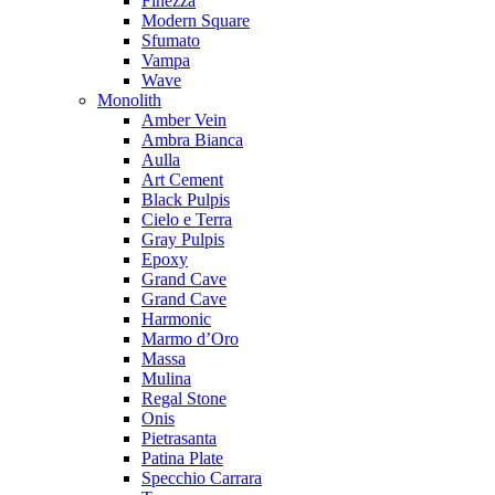
Finezza
Modern Square
Sfumato
Vampa
Wave
Monolith
Amber Vein
Ambra Bianca
Aulla
Art Cement
Black Pulpis
Cielo e Terra
Gray Pulpis
Epoxy
Grand Cave
Grand Cave
Harmonic
Marmo d’Oro
Massa
Mulina
Regal Stone
Onis
Pietrasanta
Patina Plate
Specchio Carrara