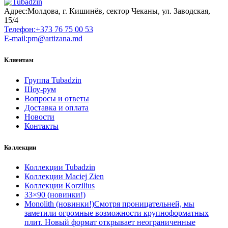
Адрес:
Молдова, г. Кишинёв, сектор Чеканы, ул. Заводская,
15/4
Телефон:
+373 76 75 00 53
E-mail:
pm@artizana.md
Клиентам
Группа Tubadzin
Шоу-рум
Вопросы и ответы
Доставка и оплата
Новости
Контакты
Коллекции
Коллекции Tubadzin
Коллекции Maciej Zien
Коллекции Korzilius
33×90 (новинки!)
Monolith (новинки!)
Смотря проницательней, мы
заметили огромные возможности крупноформатных
плит. Новый формат открывает неограниченные