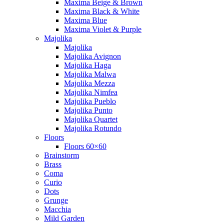
Maxima Beige & Brown
Maxima Black & White
Maxima Blue
Maxima Violet & Purple
Majolika
Majolika
Majolika Avignon
Majolika Haga
Majolika Malwa
Majolika Mezza
Majolika Nimfea
Majolika Pueblo
Majolika Punto
Majolika Quartet
Majolika Rotundo
Floors
Floors 60×60
Brainstorm
Brass
Coma
Curio
Dots
Grunge
Macchia
Mild Garden