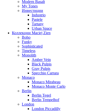
Modern Basalt
My Tones
Инвестиции
Industrio
Pastele
Tartany
Urban Space
Коллекции Maciej Zien
Boho
Funky
Sophisticated
Timeless
Monolith
Amber Vein
Black Pulpis
Gray Pulpis
Specchio Carrara
Monaco
Monaco Mirabeau
Monaco Monte Carlo
Berlin
Berlin Tegel
Berlin Tempelhof
London
London Piccadilly