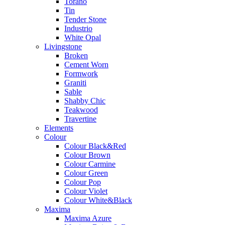
Torano
Tin
Tender Stone
Industrio
White Opal
Livingstone
Broken
Cement Worn
Formwork
Graniti
Sable
Shabby Chic
Teakwood
Travertine
Elements
Colour
Colour Black&Red
Colour Brown
Colour Carmine
Colour Green
Colour Pop
Colour Violet
Colour White&Black
Maxima
Maxima Azure