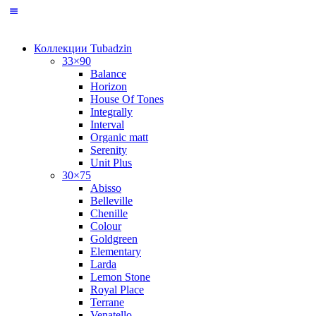
Коллекции Tubadzin
33×90
Balance
Horizon
House Of Tones
Integrally
Interval
Organic matt
Serenity
Unit Plus
30×75
Abisso
Belleville
Chenille
Colour
Goldgreen
Elementary
Larda
Lemon Stone
Royal Place
Terrane
Venatello