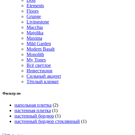
Dots
Elements
Floors
Grunge
Livingstone
Macchia
Majolika
Maxima
Mild Garden
Modern Basalt
Monolith
My Tones
Всё светлое
Инвестиции
Сильный акцент
Тёплый климат
Фильтр по
напольная плитка
(2)
настенная плитка
(1)
настенный бордюр
(1)
настенный бордюр стеклянный
(1)