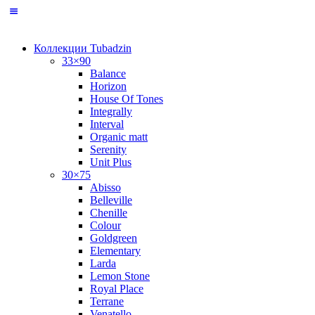
Коллекции Tubadzin
33×90
Balance
Horizon
House Of Tones
Integrally
Interval
Organic matt
Serenity
Unit Plus
30×75
Abisso
Belleville
Chenille
Colour
Goldgreen
Elementary
Larda
Lemon Stone
Royal Place
Terrane
Venatello