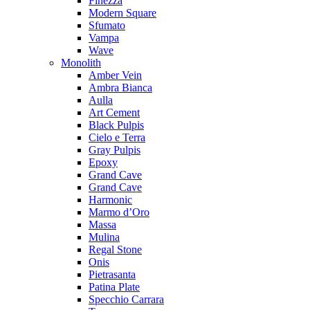
Finezza
Modern Square
Sfumato
Vampa
Wave
Monolith
Amber Vein
Ambra Bianca
Aulla
Art Cement
Black Pulpis
Cielo e Terra
Gray Pulpis
Epoxy
Grand Cave
Grand Cave
Harmonic
Marmo d’Oro
Massa
Mulina
Regal Stone
Onis
Pietrasanta
Patina Plate
Specchio Carrara