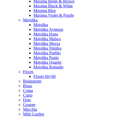
Maxima Beige & Brown
Maxima Black & White
Maxima Blue
Maxima Violet & Purple
Majolika
Majolika
Majolika Avignon
Majolika Haga
Majolika Malwa
Majolika Mezza
Majolika Nimfea
Majolika Pueblo
Majolika Punto
Majolika Quartet
Majolika Rotundo
Floors
Floors 60×60
Brainstorm
Brass
Coma
Curio
Dots
Grunge
Macchia
Mild Garden