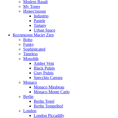
Modern Basalt
My Tones
Инвестиции
Industrio
Pastele
Tartany
Urban Space
Коллекции Maciej Zien
Boho
Funky
Sophisticated
Timeless
Monolith
Amber Vein
Black Pulpis
Gray Pulpis
Specchio Carrara
Monaco
Monaco Mirabeau
Monaco Monte Carlo
Berlin
Berlin Tegel
Berlin Tempelhof
London
London Piccadilly