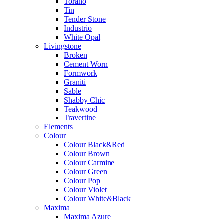
Torano
Tin
Tender Stone
Industrio
White Opal
Livingstone
Broken
Cement Worn
Formwork
Graniti
Sable
Shabby Chic
Teakwood
Travertine
Elements
Colour
Colour Black&Red
Colour Brown
Colour Carmine
Colour Green
Colour Pop
Colour Violet
Colour White&Black
Maxima
Maxima Azure