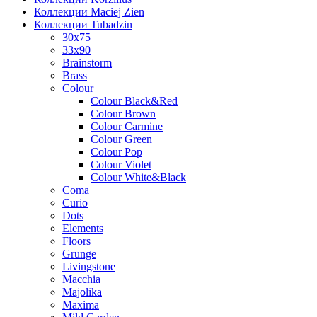
Коллекции Maciej Zien
Коллекции Tubadzin
30x75
33x90
Brainstorm
Brass
Colour
Colour Black&Red
Colour Brown
Colour Carmine
Colour Green
Colour Pop
Colour Violet
Colour White&Black
Coma
Curio
Dots
Elements
Floors
Grunge
Livingstone
Macchia
Majolika
Maxima