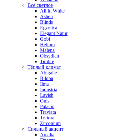
Всё светлое
All In White
Ashen
Blinds
Egzotica
Elegant Natur
Gobi
Helium
Malena
Obsydian
Timbre
Тёплый климат
Abigaile
Biloba
Ilma
Industria
Lavish
Onis
Palacio
Traviata
Tortora
Zirconium
Сильный акцент
Amalia