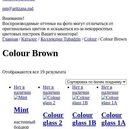
pm@artizana.md
Внимание!
Воспроизводимые оттенки на фото могут отличаться от
оригинальных цветов и искажаться из-за некорректных
цветовых настроек Вашего монитора!
Главная
/
Каталог
/
Коллекции Tubadzin
/
Colour
/ Colour Brown
Colour Brown
Отображаются все 19 результата
Нет в
Нет в
Нет в
Нет в
наличии
наличии
наличии
наличии
Mint
Colour
Colour
Colour
glass 2
glass 1B
glass 1A
настенный
бордюр