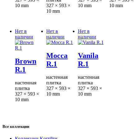
10 mm
327 × 593 ×
10 mm
10 mm
10 mm
Нет в
Нет в
Нет в
наличии
наличии
наличии
Mocca
Vanila
Brown
R.1
R.1
R.1
настенная
настенная
настенная
плитка
плитка
плитка
327 × 593 ×
327 × 593 ×
327 × 593 ×
10 mm
10 mm
10 mm
Все коллекции
Коллекции Korzilius