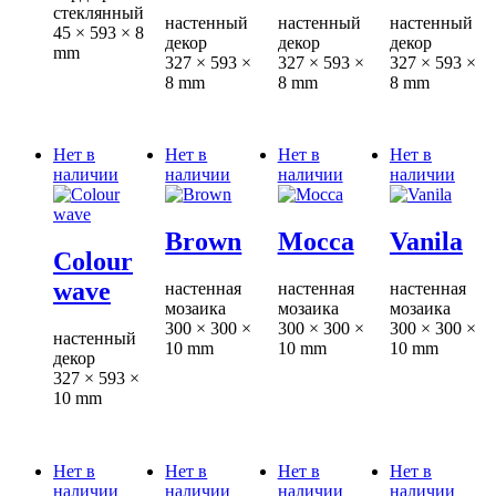
стеклянный
настенный
настенный
настенный
45 × 593 × 8
декор
декор
декор
mm
327 × 593 ×
327 × 593 ×
327 × 593 ×
8 mm
8 mm
8 mm
Нет в
Нет в
Нет в
Нет в
наличии
наличии
наличии
наличии
Brown
Mocca
Vanila
Colour
wave
настенная
настенная
настенная
мозаика
мозаика
мозаика
300 × 300 ×
300 × 300 ×
300 × 300 ×
настенный
10 mm
10 mm
10 mm
декор
327 × 593 ×
10 mm
Нет в
Нет в
Нет в
Нет в
наличии
наличии
наличии
наличии