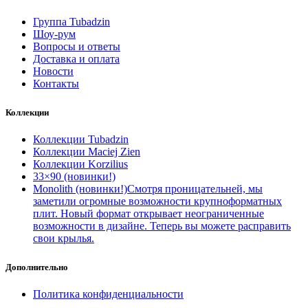
Группа Tubadzin
Шоу-рум
Вопросы и ответы
Доставка и оплата
Новости
Контакты
Коллекции
Коллекции Tubadzin
Коллекции Maciej Zien
Коллекции Korzilius
33×90 (новинки!)
Monolith (новинки!)
Смотря проницательней, мы
заметили огромные возможности крупноформатных
плит. Новый формат открывает неограниченные
возможности в дизайне. Теперь вы можете расправить
свои крылья.
Дополнительно
Политика конфиденциальности