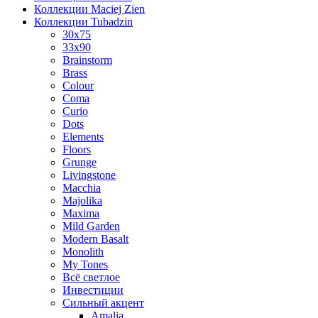
Коллекции Maciej Zien
Коллекции Tubadzin
30x75
33x90
Brainstorm
Brass
Colour
Coma
Curio
Dots
Elements
Floors
Grunge
Livingstone
Macchia
Majolika
Maxima
Mild Garden
Modern Basalt
Monolith
My Tones
Всё светлое
Инвестиции
Сильный акцент
Amalia