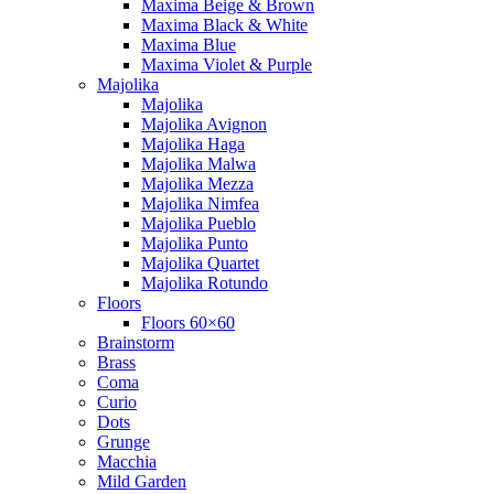
Maxima Beige & Brown
Maxima Black & White
Maxima Blue
Maxima Violet & Purple
Majolika
Majolika
Majolika Avignon
Majolika Haga
Majolika Malwa
Majolika Mezza
Majolika Nimfea
Majolika Pueblo
Majolika Punto
Majolika Quartet
Majolika Rotundo
Floors
Floors 60×60
Brainstorm
Brass
Coma
Curio
Dots
Grunge
Macchia
Mild Garden