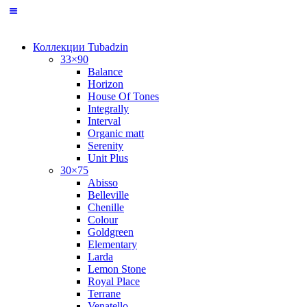
Коллекции Tubadzin
33×90
Balance
Horizon
House Of Tones
Integrally
Interval
Organic matt
Serenity
Unit Plus
30×75
Abisso
Belleville
Chenille
Colour
Goldgreen
Elementary
Larda
Lemon Stone
Royal Place
Terrane
Venatello