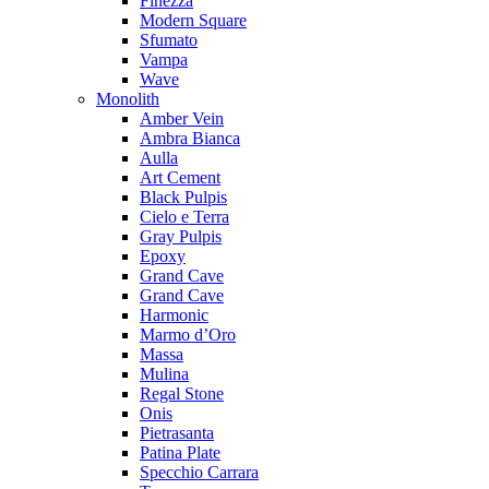
Finezza
Modern Square
Sfumato
Vampa
Wave
Monolith
Amber Vein
Ambra Bianca
Aulla
Art Cement
Black Pulpis
Cielo e Terra
Gray Pulpis
Epoxy
Grand Cave
Grand Cave
Harmonic
Marmo d’Oro
Massa
Mulina
Regal Stone
Onis
Pietrasanta
Patina Plate
Specchio Carrara