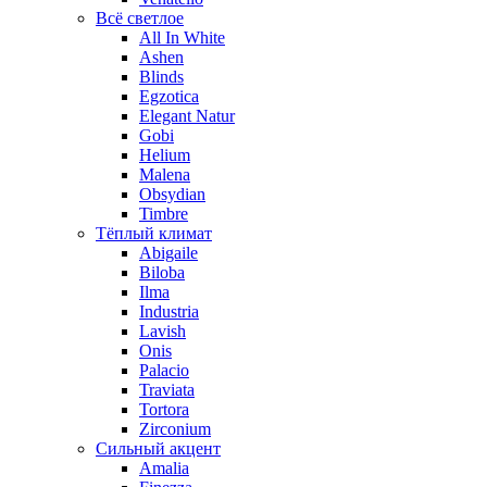
Всё светлое
All In White
Ashen
Blinds
Egzotica
Elegant Natur
Gobi
Helium
Malena
Obsydian
Timbre
Тёплый климат
Abigaile
Biloba
Ilma
Industria
Lavish
Onis
Palacio
Traviata
Tortora
Zirconium
Сильный акцент
Amalia