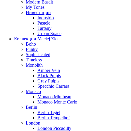
Modern Basalt
My Tones
Инвестиции
Industrio
Pastele
Tartany
Urban Space
Коллекции Maciej Zien
Boho
Funky
Sophisticated
Timeless
Monolith
Amber Vein
Black Pulpis
Gray Pulpis
Specchio Carrara
Monaco
Monaco Mirabeau
Monaco Monte Carlo
Berlin
Berlin Tegel
Berlin Tempelhof
London
London Piccadilly