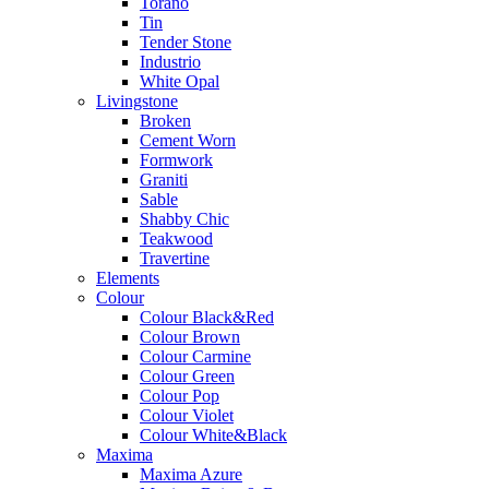
Torano
Tin
Tender Stone
Industrio
White Opal
Livingstone
Broken
Cement Worn
Formwork
Graniti
Sable
Shabby Chic
Teakwood
Travertine
Elements
Colour
Colour Black&Red
Colour Brown
Colour Carmine
Colour Green
Colour Pop
Colour Violet
Colour White&Black
Maxima
Maxima Azure