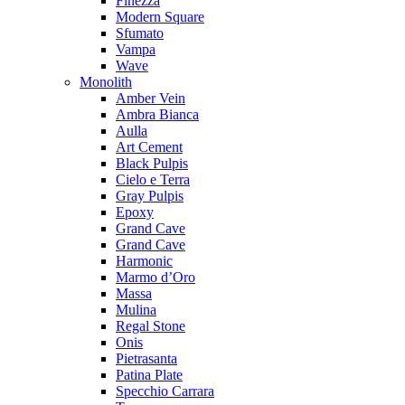
Finezza
Modern Square
Sfumato
Vampa
Wave
Monolith
Amber Vein
Ambra Bianca
Aulla
Art Cement
Black Pulpis
Cielo e Terra
Gray Pulpis
Epoxy
Grand Cave
Grand Cave
Harmonic
Marmo d’Oro
Massa
Mulina
Regal Stone
Onis
Pietrasanta
Patina Plate
Specchio Carrara