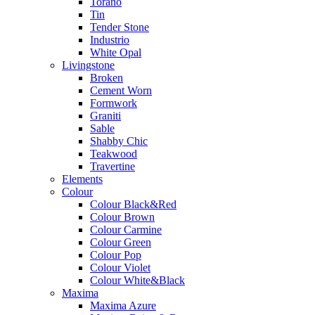
Torano
Tin
Tender Stone
Industrio
White Opal
Livingstone
Broken
Cement Worn
Formwork
Graniti
Sable
Shabby Chic
Teakwood
Travertine
Elements
Colour
Colour Black&Red
Colour Brown
Colour Carmine
Colour Green
Colour Pop
Colour Violet
Colour White&Black
Maxima
Maxima Azure