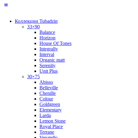
Коллекции Tubadzin
33×90
Balance
Horizon
House Of Tones
Integrally
Interval
Organic matt
Serenity
Unit Plus
30×75
Abisso
Belleville
Chenille
Colour
Goldgreen
Elementary
Larda
Lemon Stone
Royal Place
Terrane
Venatello