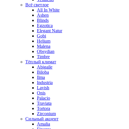
Всё светлое
All In White
Ashen
Blinds
Egzotica
Elegant Natur
Gobi
Helium
Malena
Obsydian
Timbre
Тёплый климат
Abigaile
Biloba
Ilma
Industria
Lavish
Onis
Palacio
Traviata
Tortora
Zirconium
Сильный акцент
Amalia