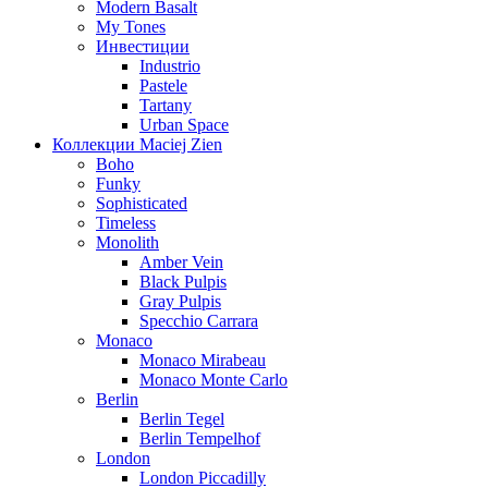
Modern Basalt
My Tones
Инвестиции
Industrio
Pastele
Tartany
Urban Space
Коллекции Maciej Zien
Boho
Funky
Sophisticated
Timeless
Monolith
Amber Vein
Black Pulpis
Gray Pulpis
Specchio Carrara
Monaco
Monaco Mirabeau
Monaco Monte Carlo
Berlin
Berlin Tegel
Berlin Tempelhof
London
London Piccadilly