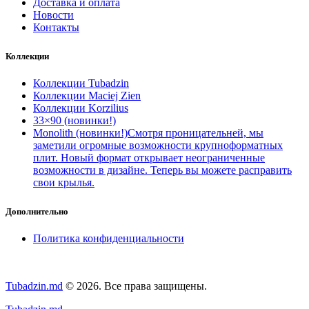
Доставка и оплата
Новости
Контакты
Коллекции
Коллекции Tubadzin
Коллекции Maciej Zien
Коллекции Korzilius
33×90 (новинки!)
Monolith (новинки!)
Смотря проницательней, мы
заметили огромные возможности крупноформатных
плит. Новый формат открывает неограниченные
возможности в дизайне. Теперь вы можете расправить
свои крылья.
Дополнительно
Политика конфиденциальности
Tubadzin.md
© 2026. Все права защищены.