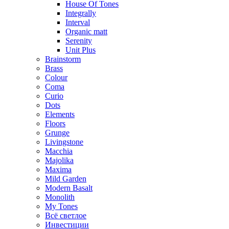
House Of Tones
Integrally
Interval
Organic matt
Serenity
Unit Plus
Brainstorm
Brass
Colour
Coma
Curio
Dots
Elements
Floors
Grunge
Livingstone
Macchia
Majolika
Maxima
Mild Garden
Modern Basalt
Monolith
My Tones
Всё светлое
Инвестиции