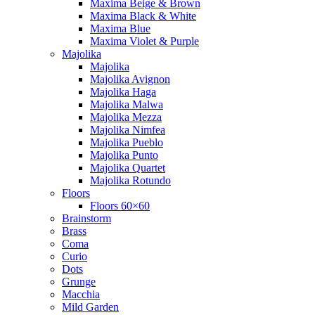
Maxima Beige & Brown
Maxima Black & White
Maxima Blue
Maxima Violet & Purple
Majolika
Majolika
Majolika Avignon
Majolika Haga
Majolika Malwa
Majolika Mezza
Majolika Nimfea
Majolika Pueblo
Majolika Punto
Majolika Quartet
Majolika Rotundo
Floors
Floors 60×60
Brainstorm
Brass
Coma
Curio
Dots
Grunge
Macchia
Mild Garden