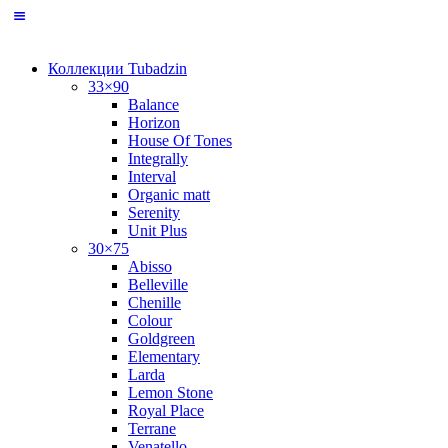
Коллекции Tubadzin
33×90
Balance
Horizon
House Of Tones
Integrally
Interval
Organic matt
Serenity
Unit Plus
30×75
Abisso
Belleville
Chenille
Colour
Goldgreen
Elementary
Larda
Lemon Stone
Royal Place
Terrane
Venatello