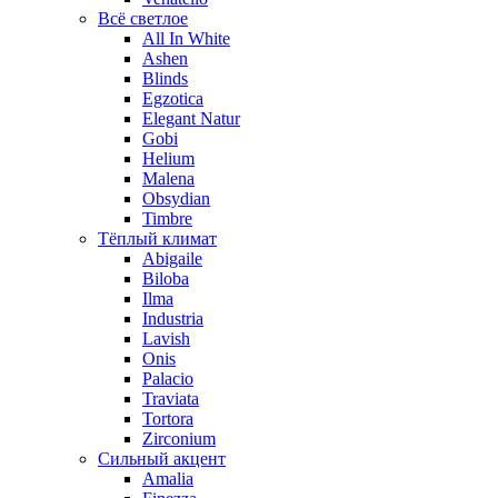
Всё светлое
All In White
Ashen
Blinds
Egzotica
Elegant Natur
Gobi
Helium
Malena
Obsydian
Timbre
Тёплый климат
Abigaile
Biloba
Ilma
Industria
Lavish
Onis
Palacio
Traviata
Tortora
Zirconium
Сильный акцент
Amalia