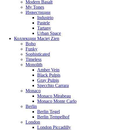
Modern Basalt
My Tones
Инвестиции
Industrio
Pastele
Tartany
Urban Space
Коллекции Maciej Zien
Boho
Funky
Sophisticated
Timeless
Monolith
Amber Vein
Black Pulpis
Gray Pulpis
Specchio Carrara
Monaco
Monaco Mirabeau
Monaco Monte Carlo
Berlin
Berlin Tegel
Berlin Tempelhof
London
London Piccadilly