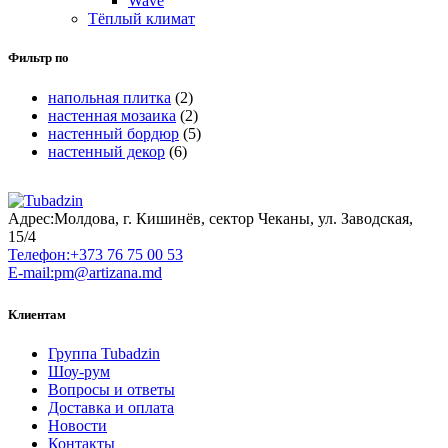
Wave
Тёплый климат
Фильтр по
напольная плитка
(2)
настенная мозаика
(2)
настенный бордюр
(5)
настенный декор
(6)
Адрес:
Молдова, г. Кишинёв, сектор Чеканы, ул. Заводская,
15/4
Телефон:
+373 76 75 00 53
E-mail:
pm@artizana.md
Клиентам
Группа Tubadzin
Шоу-рум
Вопросы и ответы
Доставка и оплата
Новости
Контакты