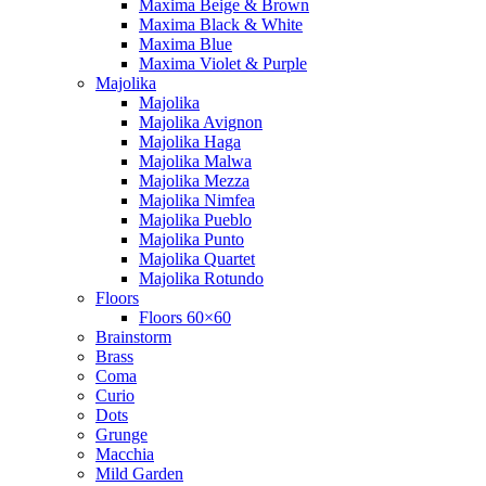
Maxima Beige & Brown
Maxima Black & White
Maxima Blue
Maxima Violet & Purple
Majolika
Majolika
Majolika Avignon
Majolika Haga
Majolika Malwa
Majolika Mezza
Majolika Nimfea
Majolika Pueblo
Majolika Punto
Majolika Quartet
Majolika Rotundo
Floors
Floors 60×60
Brainstorm
Brass
Coma
Curio
Dots
Grunge
Macchia
Mild Garden