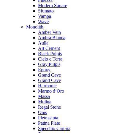
Finezza
Modern Square
Sfumato
Vampa
Wave
Monolith
Amber Vein
Ambra Bianca
Aulla
Art Cement
Black Pulpis
Cielo e Terra
Gray Pulpis
Epoxy
Grand Cave
Grand Cave
Harmonic
Marmo d’Oro
Massa
Mulina
Regal Stone
Onis
Pietrasanta
Patina Plate
Specchio Carrara