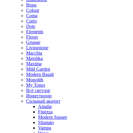
Brass
Colour
Coma
Curio
Dots
Elements
Floors
Grunge
Livingstone
Macchia
Majolika
Maxima
Mild Garden
Modern Basalt
Monolith
My Tones
Всё светлое
Инвестиции
Сильный акцент
Amalia
Finezza
Modern Square
Sfumato
Vampa