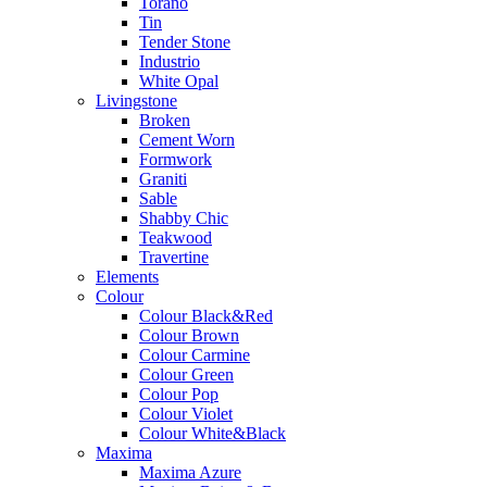
Torano
Tin
Tender Stone
Industrio
White Opal
Livingstone
Broken
Cement Worn
Formwork
Graniti
Sable
Shabby Chic
Teakwood
Travertine
Elements
Colour
Colour Black&Red
Colour Brown
Colour Carmine
Colour Green
Colour Pop
Colour Violet
Colour White&Black
Maxima
Maxima Azure