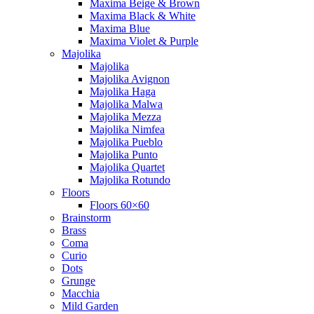
Maxima Beige & Brown
Maxima Black & White
Maxima Blue
Maxima Violet & Purple
Majolika
Majolika
Majolika Avignon
Majolika Haga
Majolika Malwa
Majolika Mezza
Majolika Nimfea
Majolika Pueblo
Majolika Punto
Majolika Quartet
Majolika Rotundo
Floors
Floors 60×60
Brainstorm
Brass
Coma
Curio
Dots
Grunge
Macchia
Mild Garden