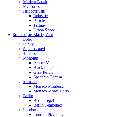
Modern Basalt
My Tones
Инвестиции
Industrio
Pastele
Tartany
Urban Space
Коллекции Maciej Zien
Boho
Funky
Sophisticated
Timeless
Monolith
Amber Vein
Black Pulpis
Gray Pulpis
Specchio Carrara
Monaco
Monaco Mirabeau
Monaco Monte Carlo
Berlin
Berlin Tegel
Berlin Tempelhof
London
London Piccadilly