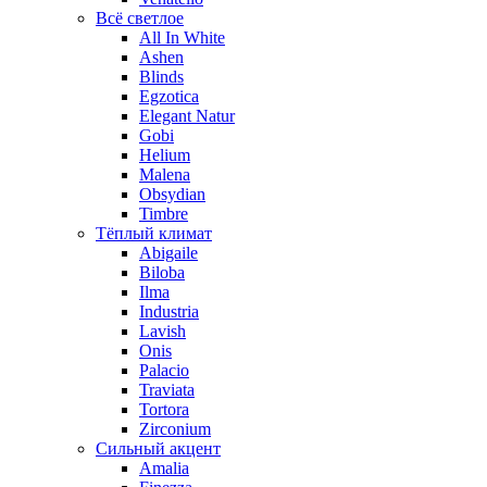
Всё светлое
All In White
Ashen
Blinds
Egzotica
Elegant Natur
Gobi
Helium
Malena
Obsydian
Timbre
Тёплый климат
Abigaile
Biloba
Ilma
Industria
Lavish
Onis
Palacio
Traviata
Tortora
Zirconium
Сильный акцент
Amalia