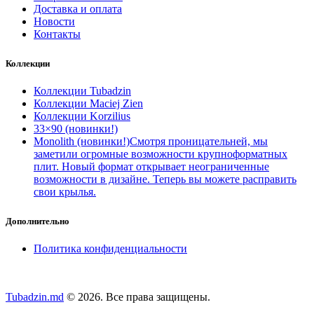
Доставка и оплата
Новости
Контакты
Коллекции
Коллекции Tubadzin
Коллекции Maciej Zien
Коллекции Korzilius
33×90 (новинки!)
Monolith (новинки!)
Смотря проницательней, мы
заметили огромные возможности крупноформатных
плит. Новый формат открывает неограниченные
возможности в дизайне. Теперь вы можете расправить
свои крылья.
Дополнительно
Политика конфиденциальности
Tubadzin.md
© 2026. Все права защищены.