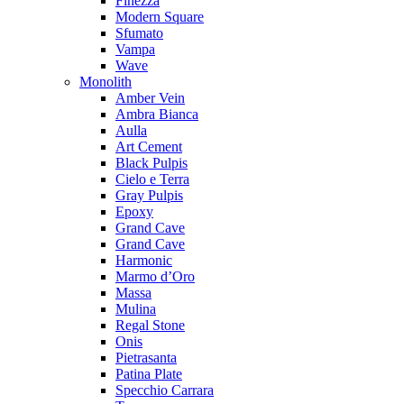
Finezza
Modern Square
Sfumato
Vampa
Wave
Monolith
Amber Vein
Ambra Bianca
Aulla
Art Cement
Black Pulpis
Cielo e Terra
Gray Pulpis
Epoxy
Grand Cave
Grand Cave
Harmonic
Marmo d’Oro
Massa
Mulina
Regal Stone
Onis
Pietrasanta
Patina Plate
Specchio Carrara