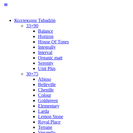
Коллекции Tubadzin
33×90
Balance
Horizon
House Of Tones
Integrally
Interval
Organic matt
Serenity
Unit Plus
30×75
Abisso
Belleville
Chenille
Colour
Goldgreen
Elementary
Larda
Lemon Stone
Royal Place
Terrane
Venatello