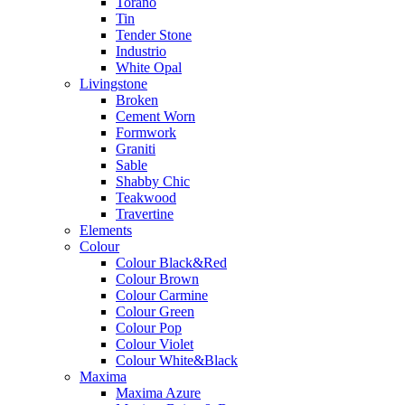
Torano
Tin
Tender Stone
Industrio
White Opal
Livingstone
Broken
Cement Worn
Formwork
Graniti
Sable
Shabby Chic
Teakwood
Travertine
Elements
Colour
Colour Black&Red
Colour Brown
Colour Carmine
Colour Green
Colour Pop
Colour Violet
Colour White&Black
Maxima
Maxima Azure