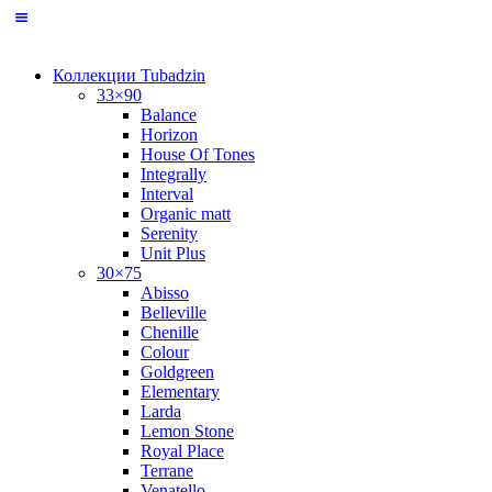
Коллекции Tubadzin
33×90
Balance
Horizon
House Of Tones
Integrally
Interval
Organic matt
Serenity
Unit Plus
30×75
Abisso
Belleville
Chenille
Colour
Goldgreen
Elementary
Larda
Lemon Stone
Royal Place
Terrane
Venatello