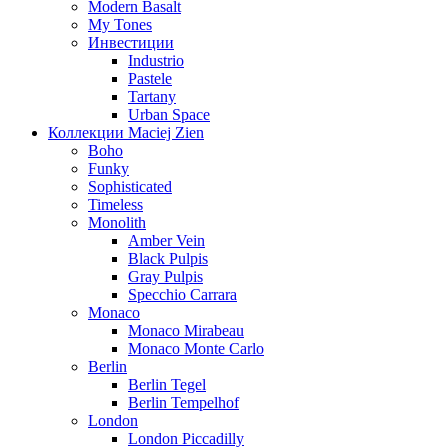
Modern Basalt
My Tones
Инвестиции
Industrio
Pastele
Tartany
Urban Space
Коллекции Maciej Zien
Boho
Funky
Sophisticated
Timeless
Monolith
Amber Vein
Black Pulpis
Gray Pulpis
Specchio Carrara
Monaco
Monaco Mirabeau
Monaco Monte Carlo
Berlin
Berlin Tegel
Berlin Tempelhof
London
London Piccadilly