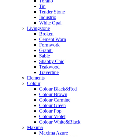
Torano
Tin
Tender Stone
Industrio
White Opal
Livingstone
Broken
Cement Worn
Formwork
Graniti
Sable
Shabby Chic
Teakwood
Travertine
Elements
Colour
Colour Black&Red
Colour Brown
Colour Carmine
Colour Green
Colour Pop
Colour Violet
Colour White&Black
Maxima
Maxima Azure