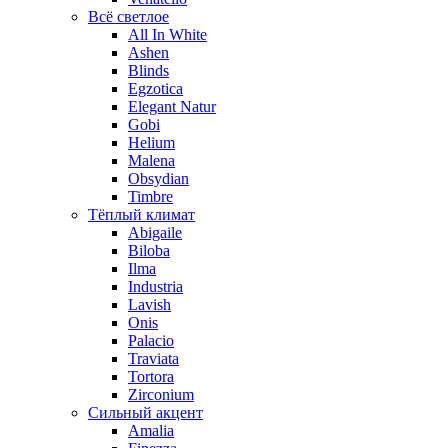
Всё светлое
All In White
Ashen
Blinds
Egzotica
Elegant Natur
Gobi
Helium
Malena
Obsydian
Timbre
Тёплый климат
Abigaile
Biloba
Ilma
Industria
Lavish
Onis
Palacio
Traviata
Tortora
Zirconium
Сильный акцент
Amalia