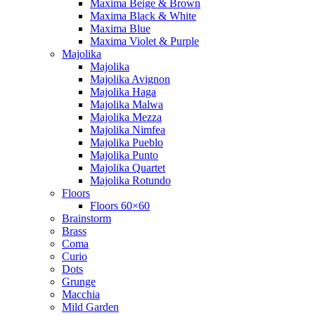
Maxima Beige & Brown
Maxima Black & White
Maxima Blue
Maxima Violet & Purple
Majolika
Majolika
Majolika Avignon
Majolika Haga
Majolika Malwa
Majolika Mezza
Majolika Nimfea
Majolika Pueblo
Majolika Punto
Majolika Quartet
Majolika Rotundo
Floors
Floors 60×60
Brainstorm
Brass
Coma
Curio
Dots
Grunge
Macchia
Mild Garden