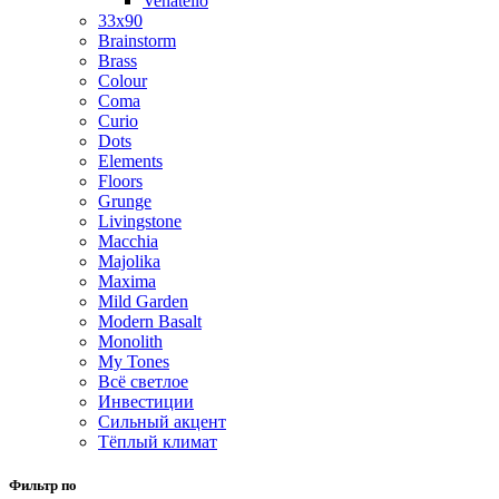
Venatello
33x90
Brainstorm
Brass
Colour
Coma
Curio
Dots
Elements
Floors
Grunge
Livingstone
Macchia
Majolika
Maxima
Mild Garden
Modern Basalt
Monolith
My Tones
Всё светлое
Инвестиции
Сильный акцент
Тёплый климат
Фильтр по