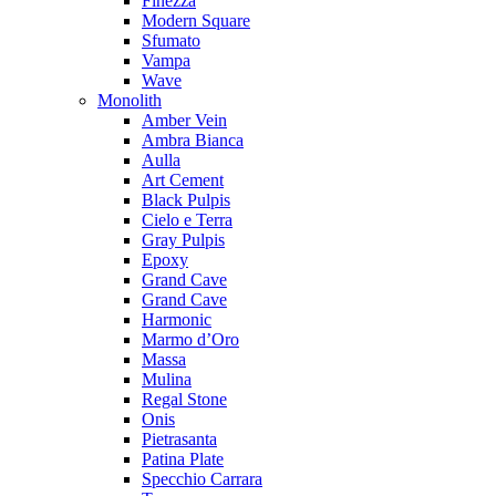
Finezza
Modern Square
Sfumato
Vampa
Wave
Monolith
Amber Vein
Ambra Bianca
Aulla
Art Cement
Black Pulpis
Cielo e Terra
Gray Pulpis
Epoxy
Grand Cave
Grand Cave
Harmonic
Marmo d’Oro
Massa
Mulina
Regal Stone
Onis
Pietrasanta
Patina Plate
Specchio Carrara