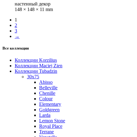
настенный декор
148 × 148 × 11 mm
1
2
3
→
Все коллекции
Коллекции Korzilius
Коллекции Maciej Zien
Коллекции Tubadzin
30x75
Abisso
Belleville
Chenille
Colour
Elementary
Goldgreen
Larda
Lemon Stone
Royal Place
Terrane