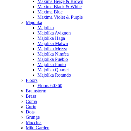
Maxima Beige & Brown
Maxima Black & White
Maxima Blue
Maxima Violet & Purple
Majolika
Majolika
Majolika Avignon
Majolika Haga
Majolika Malwa
Majolika Mezza
Majolika Nimfea
Majolika Pueblo
Majolika Punto
Majolika Quartet
Majolika Rotundo
Floors
Floors 60×60
Brainstorm
Brass
Coma
Curio
Dots
Grunge
Macchia
Mild Garden