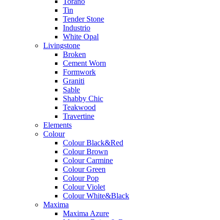
Torano
Tin
Tender Stone
Industrio
White Opal
Livingstone
Broken
Cement Worn
Formwork
Graniti
Sable
Shabby Chic
Teakwood
Travertine
Elements
Colour
Colour Black&Red
Colour Brown
Colour Carmine
Colour Green
Colour Pop
Colour Violet
Colour White&Black
Maxima
Maxima Azure