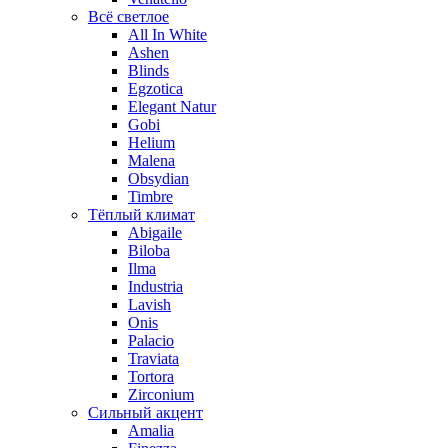
Всё светлое
All In White
Ashen
Blinds
Egzotica
Elegant Natur
Gobi
Helium
Malena
Obsydian
Timbre
Тёплый климат
Abigaile
Biloba
Ilma
Industria
Lavish
Onis
Palacio
Traviata
Tortora
Zirconium
Сильный акцент
Amalia