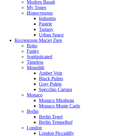
Modern Basalt
My Tones
Инвестиции
Industrio
Pastele
Tartany
Urban Space
Коллекции Maciej Zien
Boho
Funky
Sophisticated
Timeless
Monolith
Amber Vein
Black Pulpis
Gray Pulpis
Specchio Carrara
Monaco
Monaco Mirabeau
Monaco Monte Carlo
Berlin
Berlin Tegel
Berlin Tempelhof
London
London Piccadilly