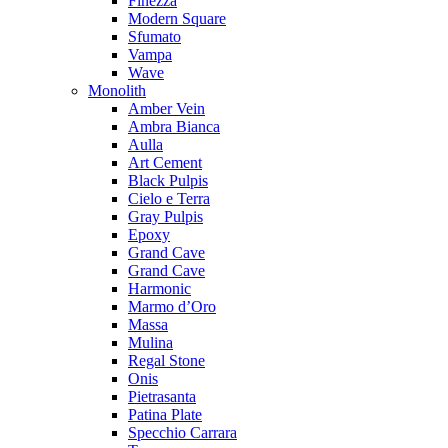
Finezza
Modern Square
Sfumato
Vampa
Wave
Monolith
Amber Vein
Ambra Bianca
Aulla
Art Cement
Black Pulpis
Cielo e Terra
Gray Pulpis
Epoxy
Grand Cave
Grand Cave
Harmonic
Marmo d’Oro
Massa
Mulina
Regal Stone
Onis
Pietrasanta
Patina Plate
Specchio Carrara