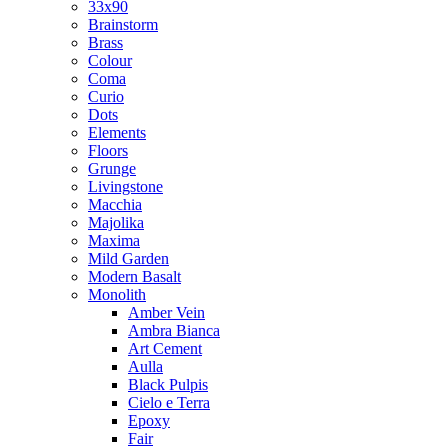
33x90
Brainstorm
Brass
Colour
Coma
Curio
Dots
Elements
Floors
Grunge
Livingstone
Macchia
Majolika
Maxima
Mild Garden
Modern Basalt
Monolith
Amber Vein
Ambra Bianca
Art Cement
Aulla
Black Pulpis
Cielo e Terra
Epoxy
Fair