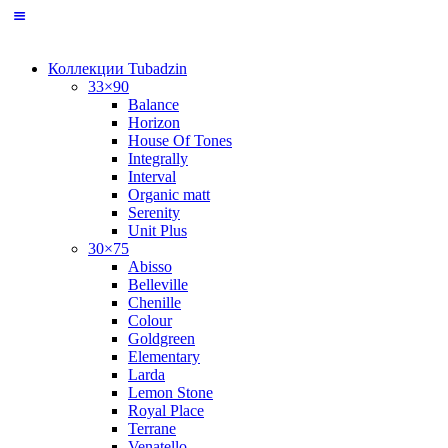
Коллекции Tubadzin
33×90
Balance
Horizon
House Of Tones
Integrally
Interval
Organic matt
Serenity
Unit Plus
30×75
Abisso
Belleville
Chenille
Colour
Goldgreen
Elementary
Larda
Lemon Stone
Royal Place
Terrane
Venatello