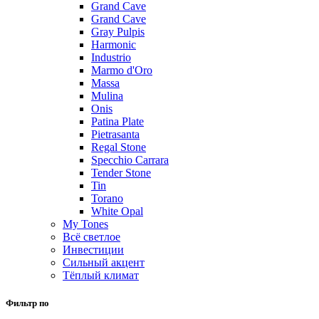
Grand Cave
Grand Cave
Gray Pulpis
Harmonic
Industrio
Marmo d'Oro
Massa
Mulina
Onis
Patina Plate
Pietrasanta
Regal Stone
Specchio Carrara
Tender Stone
Tin
Torano
White Opal
My Tones
Всё светлое
Инвестиции
Сильный акцент
Тёплый климат
Фильтр по