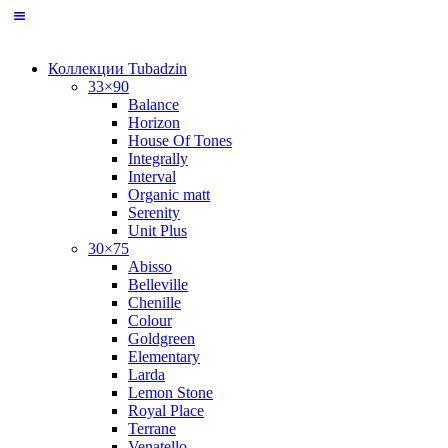
Коллекции Tubadzin
33×90
Balance
Horizon
House Of Tones
Integrally
Interval
Organic matt
Serenity
Unit Plus
30×75
Abisso
Belleville
Chenille
Colour
Goldgreen
Elementary
Larda
Lemon Stone
Royal Place
Terrane
Venatello