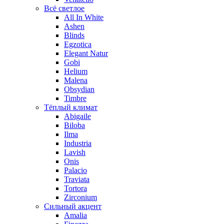
Всё светлое
All In White
Ashen
Blinds
Egzotica
Elegant Natur
Gobi
Helium
Malena
Obsydian
Timbre
Тёплый климат
Abigaile
Biloba
Ilma
Industria
Lavish
Onis
Palacio
Traviata
Tortora
Zirconium
Сильный акцент
Amalia