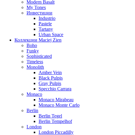
Modern Basalt
My Tones
Инвестиции
Industrio
Pastele
Tartany
Urban Space
Коллекции Maciej Zien
Boho
Funky
Sophisticated
Timeless
Monolith
Amber Vein
Black Pulpis
Gray Pulpis
Specchio Carrara
Monaco
Monaco Mirabeau
Monaco Monte Carlo
Berlin
Berlin Tegel
Berlin Tempelhof
London
London Piccadilly