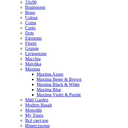
33x90
Brainstorm
Brass
Colour
Coma
Curio
Dots
Elements
Floors
Grunge
Livingstone
Macchia
Majolika
Maxima
Maxima Azure
Maxima Beige & Brown
Maxima Black & White
Maxima Blue
Maxima Violet & Purple
Mild Garden
Modern Basalt
Monolith
My Tones
Всё светлое
Инвестиции