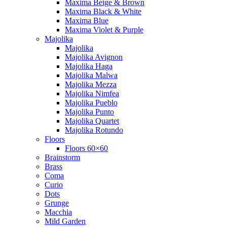
Maxima Beige & Brown
Maxima Black & White
Maxima Blue
Maxima Violet & Purple
Majolika
Majolika
Majolika Avignon
Majolika Haga
Majolika Malwa
Majolika Mezza
Majolika Nimfea
Majolika Pueblo
Majolika Punto
Majolika Quartet
Majolika Rotundo
Floors
Floors 60×60
Brainstorm
Brass
Coma
Curio
Dots
Grunge
Macchia
Mild Garden