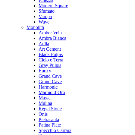
Finezza
Modern Square
Sfumato
Vampa
Wave
Monolith
Amber Vein
Ambra Bianca
Aulla
Art Cement
Black Pulpis
Cielo e Terra
Gray Pulpis
Epoxy
Grand Cave
Grand Cave
Harmonic
Marmo d’Oro
Massa
Mulina
Regal Stone
Onis
Pietrasanta
Patina Plate
Specchio Carrara