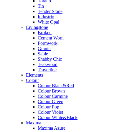
Torano
Tin
Tender Stone
Industrio
White Opal
Livingstone
Broken
Cement Worn
Formwork
Graniti
Sable
Shabby Chic
Teakwood
Travertine
Elements
Colour
Colour Black&Red
Colour Brown
Colour Carmine
Colour Green
Colour Pop
Colour Violet
Colour White&Black
Maxima
Maxima Azure